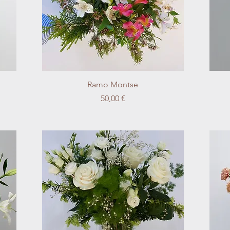
Vista rápida
Ramo Montse
Precio
50,00 €