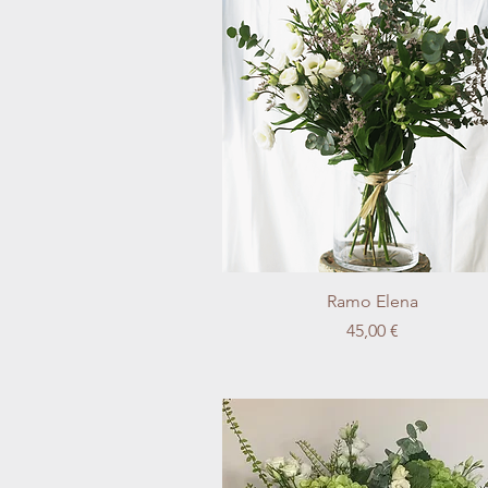
Vista rápida
Ramo Elena
Precio
45,00 €