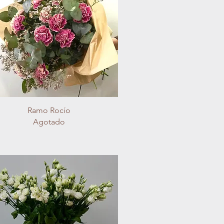
Vista rápida
Ramo Rocío
Agotado