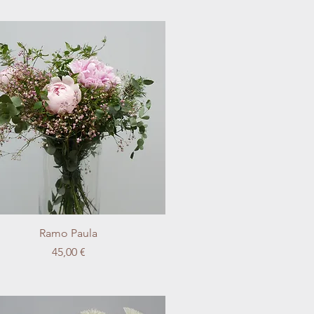
Vista rápida
Ramo Paula
Precio
45,00 €