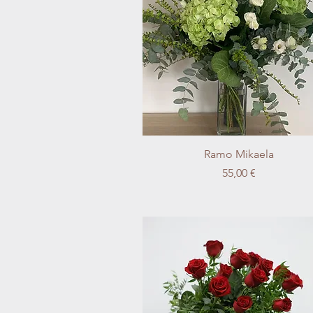
Vista rápida
Ramo Mikaela
Precio
55,00 €