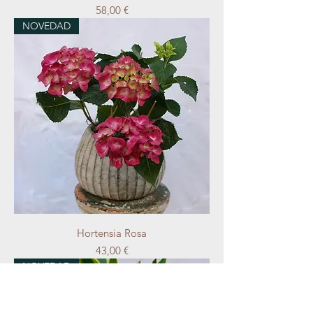
Precio
58,00 €
NOVEDAD
Hortensia Rosa
Precio
43,00 €
NOVEDAD