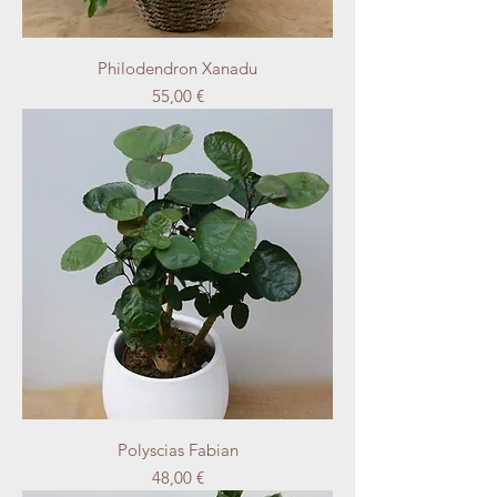
Philodendron Xanadu
Precio
55,00 €
Polyscias Fabian
Precio
48,00 €